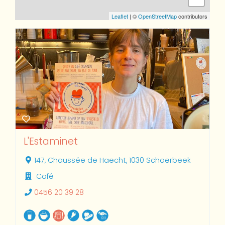
Leaflet
| ©
OpenStreetMap
contributors
L'Estaminet
147, Chaussée de Haecht, 1030 Schaerbeek
Café
0456 20 39 28